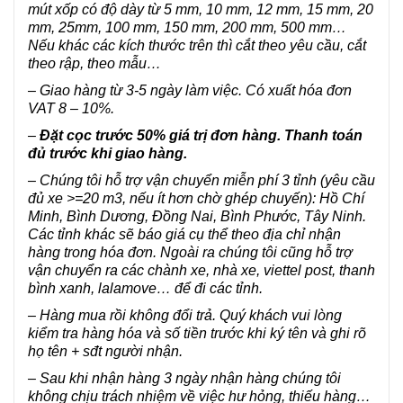
mút xốp có độ dày từ 5 mm, 10 mm, 12 mm, 15 mm, 20
mm, 25mm, 100 mm, 150 mm, 200 mm, 500 mm…
Nếu khác các kích thước trên thì cắt theo yêu cầu, cắt
theo rập, theo mẫu…
– Giao hàng từ 3-5 ngày làm việc. Có xuất hóa đơn
VAT 8 – 10%.
–
Đặt cọc trước 50% giá trị đơn hàng. Thanh toán
đủ trước khi giao hàng.
– Chúng tôi hỗ trợ vận chuyển miễn phí 3 tỉnh (yêu cầu
đủ xe >=20 m3, nếu ít hơn chờ ghép chuyến): Hồ Chí
Minh, Bình Dương, Đồng Nai, Bình Phước, Tây Ninh.
Các tỉnh khác sẽ báo giá cụ thể theo địa chỉ nhận
hàng trong hóa đơn. Ngoài ra chúng tôi cũng hỗ trợ
vận chuyển ra các chành xe, nhà xe, viettel post, thanh
bình xanh, lalamove… để đi các tỉnh.
– Hàng mua rồi không đổi trả. Quý khách vui lòng
kiểm tra hàng hóa và số tiền trước khi ký tên và ghi rõ
họ tên + sđt người nhận.
– Sau khi nhận hàng 3 ngày nhận hàng chúng tôi
không chịu trách nhiệm về việc hư hỏng, thiếu hàng…