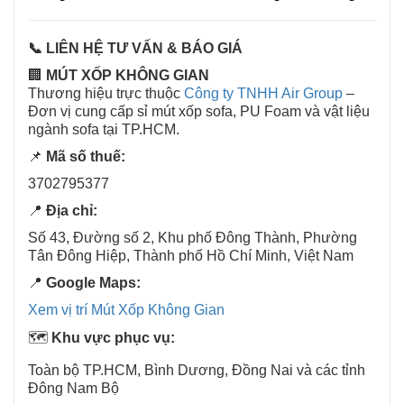
📞 LIÊN HỆ TƯ VẤN & BÁO GIÁ
🏢
MÚT XỐP KHÔNG GIAN
Thương hiệu trực thuộc
Công ty TNHH Air Group
–
Đơn vị cung cấp sỉ mút xốp sofa, PU Foam và vật liệu
ngành sofa tại TP.HCM.
📌
Mã số thuế:
3702795377
📍
Địa chỉ:
Số 43, Đường số 2, Khu phố Đông Thành, Phường
Tân Đông Hiệp, Thành phố Hồ Chí Minh, Việt Nam
📍
Google Maps:
Xem vị trí Mút Xốp Không Gian
🗺️
Khu vực phục vụ:
Toàn bộ TP.HCM, Bình Dương, Đồng Nai và các tỉnh
Đông Nam Bộ