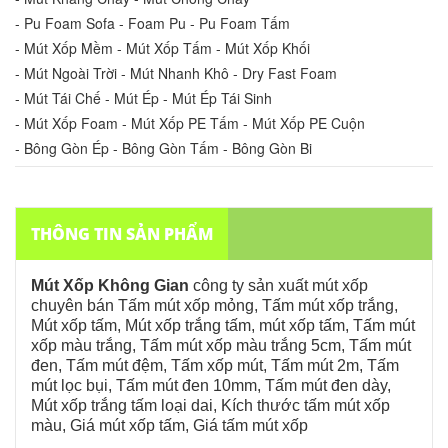
- Pu Foam Sofa - Foam Pu - Pu Foam Tấm
- Mút Xốp Mềm - Mút Xốp Tấm - Mút Xốp Khối
- Mút Ngoài Trời - Mút Nhanh Khô - Dry Fast Foam
- Mút Tái Chế - Mút Ép - Mút Ép Tái Sinh
- Mút Xốp Foam - Mút Xốp PE Tấm - Mút Xốp PE Cuộn
- Bông Gòn Ép - Bông Gòn Tấm - Bông Gòn Bi
THÔNG TIN SẢN PHẨM
Mút Xốp Không Gian
công ty sản xuất mút xốp
chuyên
bán Tấm mút xốp mỏng, Tấm mút xốp trắng,
Mút xốp tấm, Mút xốp trắng tấm, mút xốp tấm
,
Tấm mút
xốp màu trắng,
Tấm mút xốp màu trắng 5cm,
Tấm mút
đen,
Tấm mút đệm,
Tấm xốp mút,
Tấm mút 2m,
Tấm
mút lọc bụi,
Tấm mút đen 10mm,
Tấm mút đen dày,
Mút xốp trắng tấm loại dai, Kích thước tấm mút xốp
màu, Giá mút xốp tấm, Giá tấm mút xốp