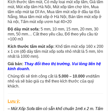
Kích thước tấm mút, Có mấy loại mút xốp tấm, Giá tấm
mút, Mút xốp tấm Hà Nội, Mút xốp tấm chợ lớn, Mua
tấm xốp mút tại Dĩ An, Mua tấm mút xốp ở đâu tại Đà
Nẵng, Mua tấm mút xốp ở Hà Nội, Bán tấm mút xốp ở
hà nội, Tấm mút xốp ươm hạt 40×20
Độ dày mút sofa:
5 mm, 10 mm, 15 mm, 20 mm, 30
mm, 50 mm… Cắt theo yêu cầu, Đổ theo yêu cầu từ
>100 m3
Kích thước tấm mút xốp
:
Khổ tấm mút xốp 160 x 200
x 1 cm (độ dày tấm mút xốp sofa nhỏ nhất là 5 mm, lớn
nhất là 1000 mm).
Giá bán:
Thay đổi theo thị trường. Vui lòng liên hệ
kinh doanh.
Chúng tôi sẽ tính công cắt là
5.000 – 10.000
vnd/tấm
nhỏ và sẽ báo giá cụ thể theo kích thước của quý
khách.
Lưu ý:
– Mút Xốp Sofa tấm có sẵn khổ chuẩn 1m6 x 2 m. Tấm