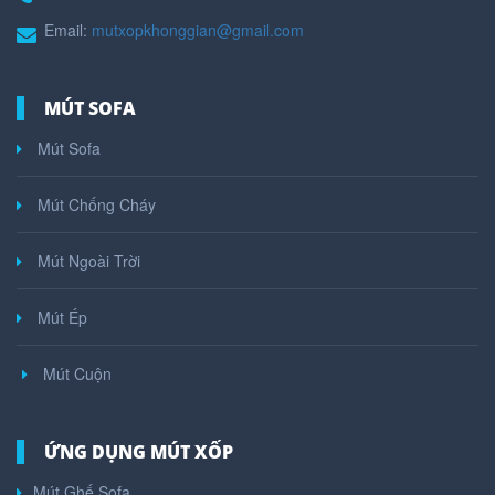
Email:
mutxopkhonggian@gmail.com
MÚT SOFA
Mút Sofa
Mút Chống Cháy
Mút Ngoài Trời
Mút Ép
Mút Cuộn
ỨNG DỤNG MÚT XỐP
Mút Ghế Sofa