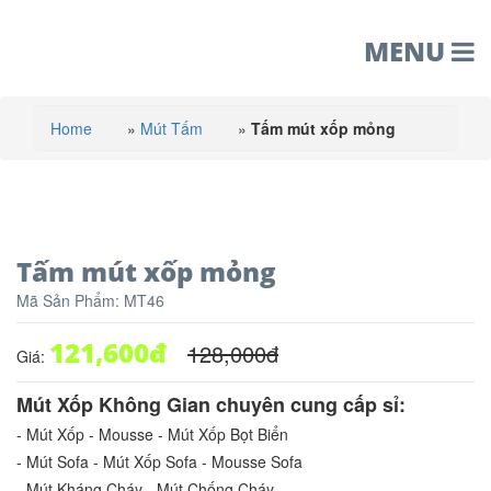
MENU
Home
»
Mút Tấm
»
Tấm mút xốp mỏng
Tấm mút xốp mỏng
Mã Sản Phẩm:
MT46
121,600
đ
128,000
đ
Giá:
Mút Xốp Không Gian chuyên cung cấp sỉ:
- Mút Xốp - Mousse - Mút Xốp Bọt Biển
- Mút Sofa - Mút Xốp Sofa - Mousse Sofa
- Mút Kháng Cháy - Mút Chống Cháy