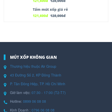
121,600
đ
128,000
đ
Tấm mút xốp giá rẻ
121,600
đ
128,000
đ
MÚT XỐP KHÔNG GIAN
Thương hiệu thuộc Air Group
43 Đường Số 2, KP Đông Thành
P. Tân Đông Hiệp, TP. Hồ Chí Minh
Giờ làm việc:
07:30 - 17:00 (T2-T7)
Hotline:
0899 06 08 08
Kinh Doanh :
0796 06 08 08