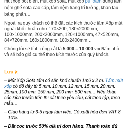
mút xốp bọt biển, mút xốp sofa, mút xốp
pu foam
dùng làm
nệm ghế sofa cao cấp, làm nệm trang trí tường, khăn lau
bảng phấn…
Ngoài ra quý khách có thể đặt các kích thước tấm Xốp mút
ngoài khổ chuẩn như 170×200, 180×2000mm,
100×1000mm, 200×2000mm, 120×1000mm, 47×520mm,
84×720mm, 160x1800mm, 180x2400mm…
Chúng tôi sẽ tính công cắt là
5.000 – 10.000
vnd/tấm nhỏ
và sẽ báo giá cụ thể theo kích thước của quý khách.
Lưu ý:
– Mút Xốp Sofa tấm có sẵn khổ chuẩn 1m6 x 2 m.
Tấm mút
xốp
có độ dày từ 5 mm, 10 mm, 12 mm, 15 mm, 20 mm,
25mm, 100 mm, 150 mm, 200 mm, 500 mm… Nếu khác
các kích thước trên thì cắt theo yêu cầu, cắt theo rập, theo
mẫu…
– Giao hàng từ 3-5 ngày làm việc. Có xuất hóa đơn VAT 8
– 10%.
–
Đặt cọc trước 50% giá trị đơn hàng. Thanh toán đủ