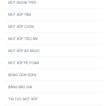
MÚT NGOÀI TRỜI
MÚT XỐP TẤM
MÚT XỐP CUỘN
MÚT XỐP TIÊU ÂM
MÚT XỐP ÁO NGỰC
MÚT XỐP PE FOAM
BÔNG GÒN SOFA
BẢNG BÁO GIÁ
TIN TỨC MÚT XỐP