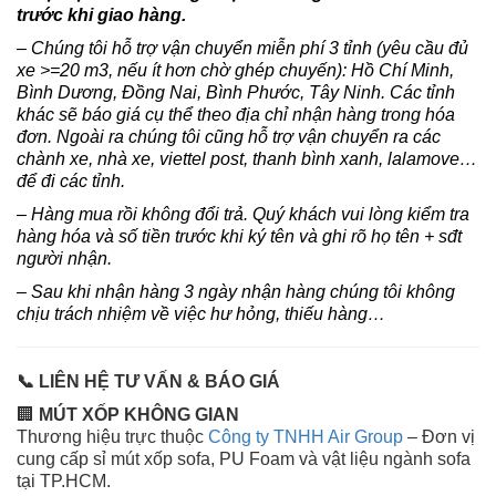
trước khi giao hàng.
– Chúng tôi hỗ trợ vận chuyển miễn phí 3 tỉnh (yêu cầu đủ
xe >=20 m3, nếu ít hơn chờ ghép chuyến): Hồ Chí Minh,
Bình Dương, Đồng Nai, Bình Phước, Tây Ninh.
Các tỉnh
khác sẽ báo giá cụ thể theo địa chỉ nhận hàng trong hóa
đơn. Ngoài ra chúng tôi cũng hỗ trợ vận chuyển ra các
chành xe, nhà xe, viettel post, thanh bình xanh, lalamove…
để đi các tỉnh.
– Hàng mua rồi không đổi trả. Quý khách vui lòng kiểm tra
hàng hóa và số tiền trước khi ký tên và ghi rõ họ tên + sđt
người nhận.
– Sau khi nhận hàng 3 ngày nhận hàng chúng tôi không
chịu trách nhiệm về việc hư hỏng, thiếu hàng…
📞 LIÊN HỆ TƯ VẤN & BÁO GIÁ
🏢
MÚT XỐP KHÔNG GIAN
Thương hiệu trực thuộc
Công ty TNHH Air Group
– Đơn vị
cung cấp sỉ mút xốp sofa, PU Foam và vật liệu ngành sofa
tại TP.HCM.