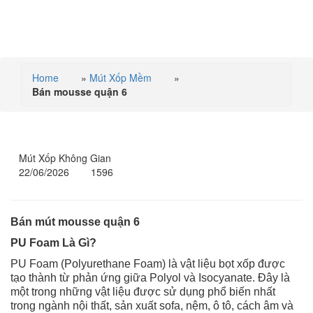
MENU
Home
»
Mút Xốp Mềm
»
Bán mousse quận 6
BÁN MOUSSE QUẬN 6
Mút Xốp Không Gian
22/06/2026
1596
Bán mút mousse quận 6
PU Foam Là Gì?
PU Foam (Polyurethane Foam) là vật liệu bọt xốp được
tạo thành từ phản ứng giữa Polyol và Isocyanate. Đây là
một trong những vật liệu được sử dụng phổ biến nhất
trong ngành nội thất, sản xuất sofa, nệm, ô tô, cách âm và