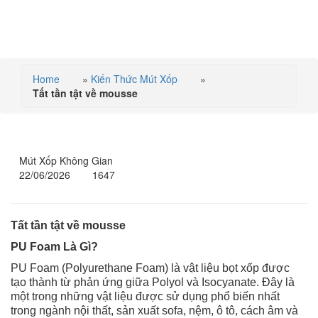
MENU
Home
»
Kiến Thức Mút Xốp
»
Tất tần tật về mousse
TẤT TẦN TẬT VỀ MOUSSE
Mút Xốp Không Gian
22/06/2026
1647
Tất tần tật về mousse
PU Foam Là Gì?
PU Foam (Polyurethane Foam) là vật liệu bọt xốp được
tạo thành từ phản ứng giữa Polyol và Isocyanate. Đây là
một trong những vật liệu được sử dụng phổ biến nhất
trong ngành nội thất, sản xuất sofa, nệm, ô tô, cách âm và