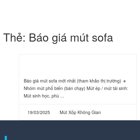
MENU
Thẻ:
Báo giá mút sofa
Báo giá mút sofa
Báo giá mút sofa mới nhất (tham khảo thị trường) 🔹
Nhóm mút phổ biến (bán chạy) Mút ép / mút tái sinh:
Mút sinh học, phù ...
19/03/2025
Mút Xốp Không Gian
MÚT XỐP KHÔNG GIAN