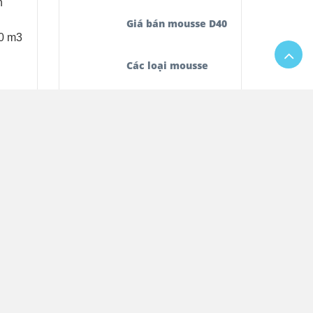
h
Giá bán mousse D40
00 m3
Các loại mousse
Bán mousse D40
Mousse D40
 mm,
159,600
đ
168,000
đ
theo
Mousse foam
Mousse sofa
inh,
hóa
Bán mousse
ove…