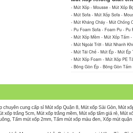
- Mút Xốp - Mousse - Mút Xốp Bọ
- Mút Sofa - Mút Xốp Sofa - Mou
- Mút Kháng Cháy - Mút Chống 
- Pu Foam Sofa - Foam Pu - P
- Mút Xốp Mềm - Mút Xốp Tấm -
- Mút Ngoài Trời - Mút Nhanh Kh
- Mút Tái Chế - Mút Ép - Mút Ép 
- Mút Xốp Foam - Mút Xốp PE T
- Bông Gòn Ép - Bông Gòn Tấm 
p
chuyên cung cấp sỉ
Mút xốp Quận 8,
Mút xốp Sài Gòn,
Mút xố
út xốp trắng 5cm,
Mút xốp trắng mềm,
Mút xốp tấm giá rẻ,
Mút x
vuông,
Tấm mút xốp 2mm,
Tấm mút xốp màu đen,
Xốp mút quận 