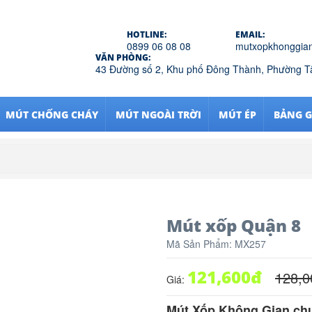
HOTLINE:
EMAIL:
0899 06 08 08
mutxopkhonggia
VĂN PHÒNG:
43 Đường số 2, Khu phố Đông Thành, Phường 
MÚT CHỐNG CHÁY
MÚT NGOÀI TRỜI
MÚT ÉP
BẢNG G
Mút xốp Quận 8
Mã Sản Phẩm:
MX257
121,600
đ
128,0
Giá:
Mút Xốp Không Gian chu