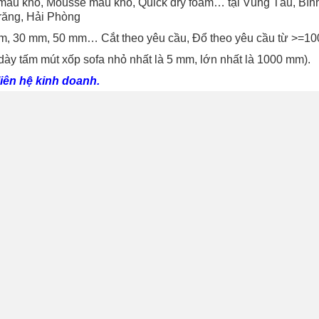
t mau khô, Mousse mau khô, Quick dry foam… tại Vũng Tàu, Bìn
răng, Hải Phòng
, 30 mm, 50 mm… Cắt theo yêu cầu, Đổ theo yêu cầu từ >=1
dày tấm mút xốp sofa nhỏ nhất là 5 mm, lớn nhất là 1000 mm).
liên hệ kinh doanh.
d/tấm nhỏ và sẽ báo giá cụ thể theo kích thước của quý khách.
2 m. Tấm mút xốp có độ dày từ 5 mm, 10 mm, 12 mm, 15 mm, 20
ác các kích thước trên thì cắt theo yêu cầu, cắt theo rập, 
a đơn VAT 8 – 10%.
 toán đủ trước khi giao hàng.
 (yêu cầu đủ xe >=20 m3, nếu ít hơn chờ ghép chuyến): Hồ Chí M
.
Các tỉnh khác sẽ báo giá cụ thể theo địa chỉ nhận hàng trong 
 ra các chành xe, nhà xe, viettel post, thanh bình xanh, lalam