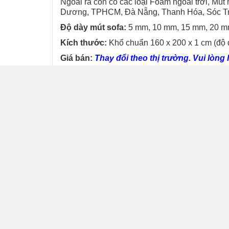
Ngoài ra còn có các loại Foam ngoài trời, Mú
Dương, TPHCM,
Đà Nẵng, Thanh Hóa, Sóc T
Độ dày mút sofa:
5 mm, 10 mm, 15 mm, 20 mm
Kích thước:
Khổ chuẩn 160 x 200 x 1 cm (độ 
Giá bán:
Thay đổi theo thị trường. Vui lòng 
Chúng tôi sẽ tính công cắt là
5.000 – 10.000
vn
Lưu ý:
– Mút Xốp Sofa tấm có sẵn khổ chuẩn 1m6 x 
25mm, 100 mm, 150 mm, 200 mm, 500 mm… Nếu kh
mẫu…
– Giao hàng từ 3-5 ngày làm việc. Có xuất hó
–
Đặt cọc trước 50% giá trị đơn hàng. Thanh
– Chúng tôi hỗ trợ vận chuyển miễn phí 3 tỉnh
Bình Dương, Đồng Nai, Bình Phước, Tây Ninh
đơn. Ngoài ra chúng tôi cũng hỗ trợ vận chuyển
để đi các tỉnh.