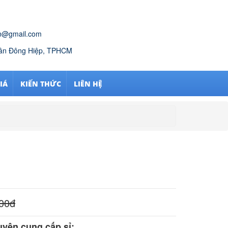
n@gmail.com
Tân Đông Hiệp, TPHCM
IÁ
KIẾN THỨC
LIÊN HỆ
00
đ
yên cung cấp sỉ: