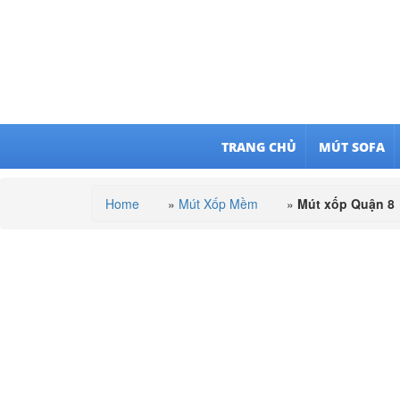
TRANG CHỦ
MÚT SOFA
Home
»
Mút Xốp Mềm
»
Mút xốp Quận 8