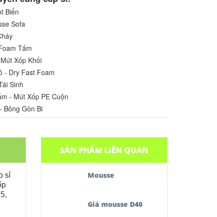
t Biển
sse Sofa
Cháy
u Foam Tấm
 Mút Xốp Khối
ô - Dry Fast Foam
Tái Sinh
ấm - Mút Xốp PE Cuộn
- Bông Gòn Bi
SẢN PHẨM LIÊN QUAN
Mousse
p sỉ
ốp
5,
Giá mousse D40