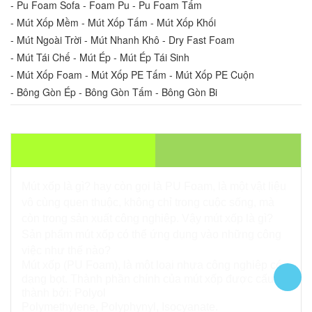
- Pu Foam Sofa - Foam Pu - Pu Foam Tấm
- Mút Xốp Mềm - Mút Xốp Tấm - Mút Xốp Khối
- Mút Ngoài Trời - Mút Nhanh Khô - Dry Fast Foam
- Mút Tái Chế - Mút Ép - Mút Ép Tái Sinh
- Mút Xốp Foam - Mút Xốp PE Tấm - Mút Xốp PE Cuộn
- Bông Gòn Ép - Bông Gòn Tấm - Bông Gòn Bi
THÔNG TIN SẢN PHẨM
Mút xốp là gì? hay còn gọi là PU Foam, là một vật liệu
vô cùng quen thuộc, không chỉ trong cuộc sống, mà
còn trong sản xuất công nghiệp.
Vậy mút xốp là gì?
Sản phẩm mút xốp có thể ứng dụng vào những công
việc như thế nào?
Mút xốp (PU Foam), là một loại nhựa công nghiệp có
dạng bọt. Thành phần chính của mút xốp được cấu
thành bởi:
Polyol