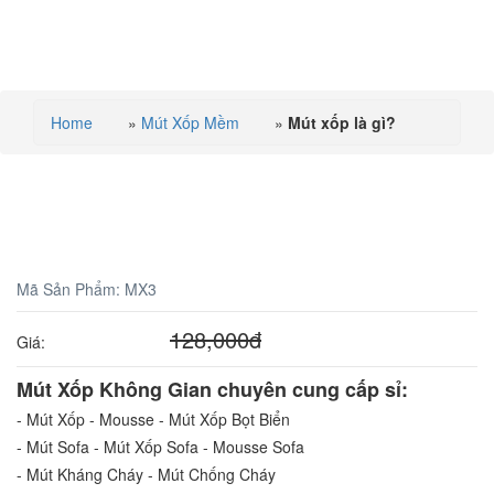
MENU
Home
»
Mút Xốp Mềm
»
Mút xốp là gì?
Mút xốp là gì?
Mã Sản Phẩm:
MX3
121,600
đ
128,000
đ
Giá:
Mút Xốp Không Gian chuyên cung cấp sỉ:
- Mút Xốp - Mousse - Mút Xốp Bọt Biển
- Mút Sofa - Mút Xốp Sofa - Mousse Sofa
- Mút Kháng Cháy - Mút Chống Cháy