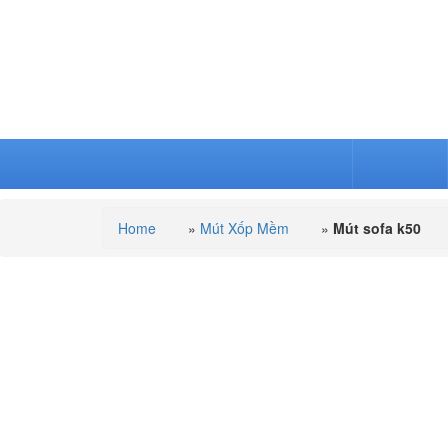
TRANG CHỦ
MÚT SOFA
Home
»
Mút Xốp Mềm
»
Mút sofa k50