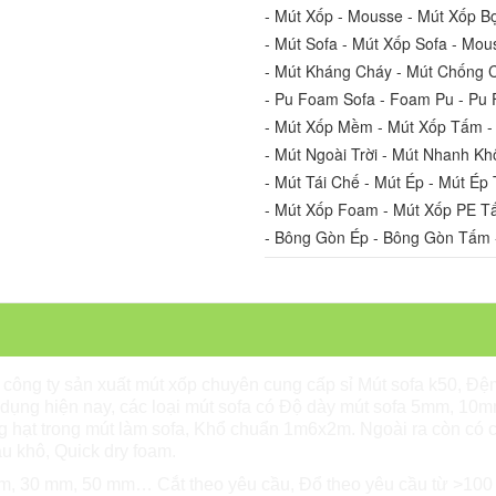
- Mút Xốp - Mousse - Mút Xốp Bọ
- Mút Sofa - Mút Xốp Sofa - Mou
- Mút Kháng Cháy - Mút Chống 
- Pu Foam Sofa - Foam Pu - P
- Mút Xốp Mềm - Mút Xốp Tấm -
- Mút Ngoài Trời - Mút Nhanh Kh
- Mút Tái Chế - Mút Ép - Mút Ép 
- Mút Xốp Foam - Mút Xốp PE T
- Bông Gòn Ép - Bông Gòn Tấm 
công ty
sản xuất mút xốp chuyên cung cấp sỉ Mút sofa k50, Đệ
dụng hiện nay, các loại mút sofa có Độ dày mút sofa 5mm, 10m
ạt trong mút làm sofa, Khổ chuẩn 1m6x2m. Ngoài ra còn có 
u khô,
Quick dry foam.
, 30 mm, 50 mm… Cắt theo yêu cầu, Đổ theo yêu cầu từ >100