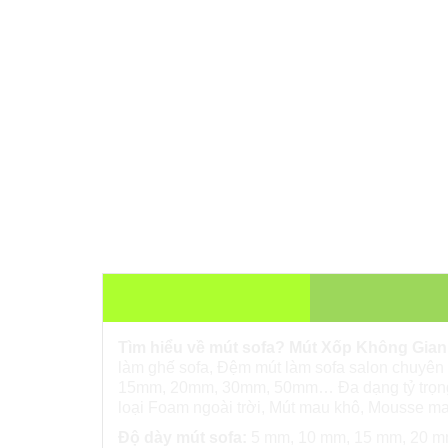
THÔNG TIN SẢN PHẨM
Tìm hiểu về mút sofa?
Mút Xốp Không Gian
làm ghế sofa, Đệm mút làm sofa salon chuyên 
15mm, 20mm, 30mm, 50mm… Đa dạng tỷ trọng h
loại
Foam ngoài trời,
Mút mau khô,
Mousse ma
Độ dày mút sofa:
5 mm, 10 mm, 15 mm, 20 mm