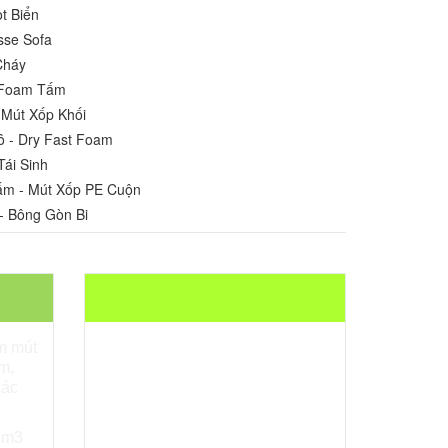
t Biển
sse Sofa
Cháy
u Foam Tấm
 Mút Xốp Khối
ô - Dry Fast Foam
Tái Sinh
ấm - Mút Xốp PE Cuộn
- Bông Gòn Bi
SẢN PHẨM LIÊN QUAN
m mút
Mousse
m,
các
Giá mousse D40
 m3