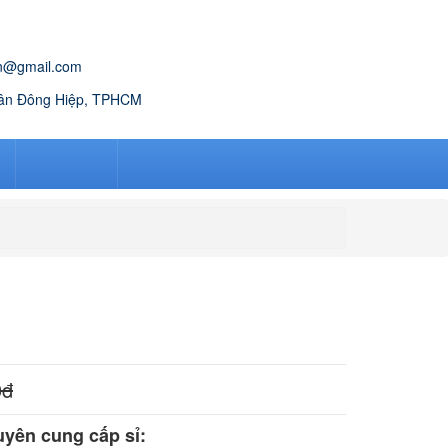
n@gmail.com
Tân Đông Hiệp, TPHCM
Á
KIẾN THỨC
LIÊN HỆ
0
đ
yên cung cấp sỉ: