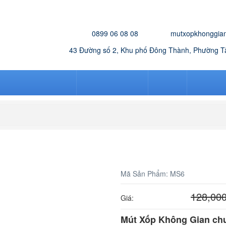
HOTLINE:
EMAIL:
0899 06 08 08
mutxopkhonggia
VĂN PHÒNG:
43 Đường số 2, Khu phố Đông Thành, Phường 
MÚT CHỐNG CHÁY
MÚT NGOÀI TRỜI
MÚT ÉP
BẢNG GI
Mút sofa k50
Mã Sản Phẩm:
MS6
128,00
121,600
đ
Giá:
Mút Xốp Không Gian chu