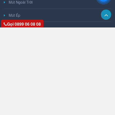
Mút Ngoài Trời
Mút Ép
Gọi 0899 06 08 08
Mút Cuộn
ỨNG DỤNG MÚT XỐP
Mút Ghế Sofa
Mút Nệm
Mút Cách Âm
Mút Đóng Gói
Mút Công Nghiệp