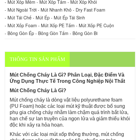
- Mút Xốp Mềm - Mút Xốp Tấm - Mút Xốp Khối
- Mút Ngoài Trời - Mút Nhanh Khô - Dry Fast Foam
- Mút Tái Chế - Mút Ép - Mút Ép Tái Sinh
- Mút Xốp Foam - Mút Xốp PE Tấm - Mút Xốp PE Cuộn
- Bông Gòn Ép - Bông Gòn Tấm - Bông Gòn Bi
THÔNG TIN SẢN PHẨM
Mút Chống Cháy Là Gì? Phân Loại, Đặc Điểm Và
Ứng Dụng Thực Tế Trong Công Nghiệp Nội Thất
Mút Chống Cháy Là Gì?
Mút chống cháy là dòng vật liệu polyurethane foam
(PU Foam) hoặc các loại mút kỹ thuật được bổ sung
phụ gia chống cháy nhằm làm chậm quá trình bắt lửa,
hạn chế sự lan truyền của ngọn lửa và giảm thiểu khói
độc khi xảy ra hỏa hoạn.
Khác với các loại mút xốp thông thường, mút chống