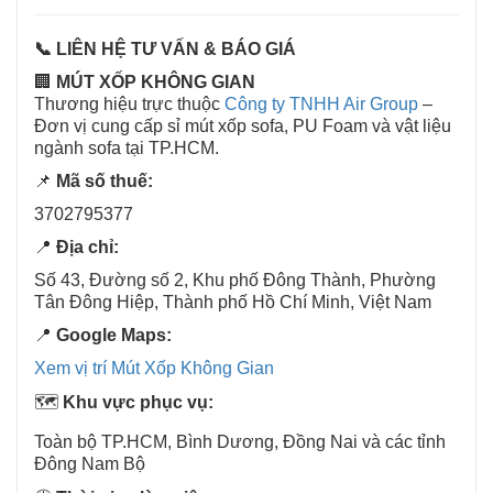
📞 LIÊN HỆ TƯ VẤN & BÁO GIÁ
🏢
MÚT XỐP KHÔNG GIAN
Thương hiệu trực thuộc
Công ty TNHH Air Group
–
Đơn vị cung cấp sỉ mút xốp sofa, PU Foam và vật liệu
ngành sofa tại TP.HCM.
📌
Mã số thuế:
3702795377
📍
Địa chỉ:
Số 43, Đường số 2, Khu phố Đông Thành, Phường
Tân Đông Hiệp, Thành phố Hồ Chí Minh, Việt Nam
📍
Google Maps:
Xem vị trí Mút Xốp Không Gian
🗺️
Khu vực phục vụ:
Toàn bộ TP.HCM, Bình Dương, Đồng Nai và các tỉnh
Đông Nam Bộ