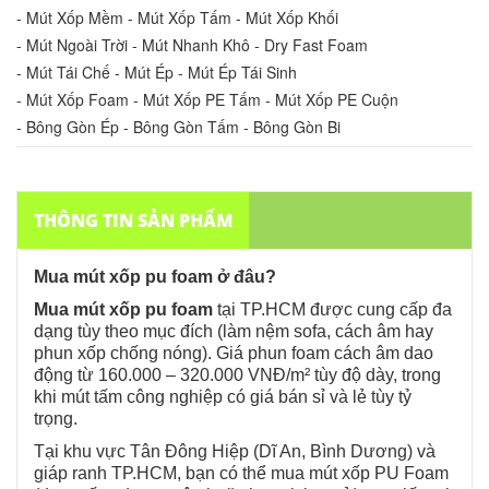
- Mút Xốp Mềm - Mút Xốp Tấm - Mút Xốp Khối
- Mút Ngoài Trời - Mút Nhanh Khô - Dry Fast Foam
- Mút Tái Chế - Mút Ép - Mút Ép Tái Sinh
- Mút Xốp Foam - Mút Xốp PE Tấm - Mút Xốp PE Cuộn
- Bông Gòn Ép - Bông Gòn Tấm - Bông Gòn Bi
THÔNG TIN SẢN PHẨM
Mua mút xốp pu foam ở đâu?
Mua mút xốp pu foam
tại TP.HCM được cung cấp đa
dạng tùy theo mục đích (làm nệm sofa, cách âm hay
phun xốp chống nóng).
Giá phun foam cách âm dao
động từ 160.000 – 320.000 VNĐ/m² tùy độ dày
, trong
khi mút tấm công nghiệp có giá bán sỉ và lẻ tùy tỷ
trọng.
Tại khu vực Tân Đông Hiệp (Dĩ An, Bình Dương) và
giáp ranh TP.HCM, bạn có thể mua mút xốp PU Foam