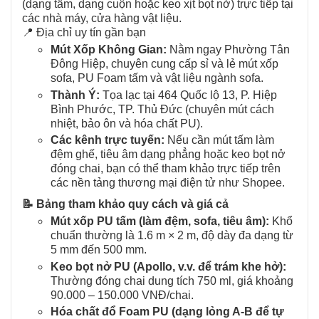
(dạng tấm, dạng cuộn hoặc keo xịt bọt nở) trực tiếp tại
các nhà máy, cửa hàng vật liệu.
📍 Địa chỉ uy tín gần bạn
Mút Xốp Không Gian:
Nằm ngay Phường Tân
Đông Hiệp, chuyên cung cấp sỉ và lẻ mút xốp
sofa, PU Foam tấm và vật liệu ngành sofa.
Thành Ý:
Tọa lạc tại 464 Quốc lộ 13, P. Hiệp
Bình Phước, TP. Thủ Đức (chuyên mút cách
nhiệt, bảo ôn và hóa chất PU).
Các kênh trực tuyến:
Nếu cần mút tấm làm
đệm ghế, tiêu âm dạng phẳng hoặc keo bọt nở
đóng chai, bạn có thể tham khảo trực tiếp trên
các nền tảng thương mại điện tử như Shopee
.
📝 Bảng tham khảo quy cách và giá cả
Mút xốp PU tấm (làm đệm, sofa, tiêu âm):
Khổ
chuẩn thường là 1.6 m × 2 m, độ dày đa dạng từ
5 mm đến 500 mm.
Keo bọt nở PU (Apollo, v.v. để trám khe hở):
Thường đóng chai dung tích 750 ml, giá khoảng
90.000 – 150.000 VNĐ/chai.
Hóa chất đổ Foam PU (dạng lỏng A-B để tự