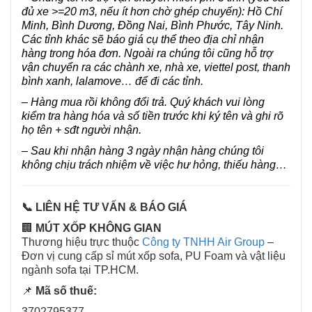
đủ xe >=20 m3, nếu ít hơn chờ ghép chuyến): Hồ Chí
Minh, Bình Dương, Đồng Nai, Bình Phước, Tây Ninh.
Các tỉnh khác sẽ báo giá cụ thể theo địa chỉ nhận
hàng trong hóa đơn. Ngoài ra chúng tôi cũng hỗ trợ
vận chuyển ra các chành xe, nhà xe, viettel post, thanh
bình xanh, lalamove… để đi các tỉnh.
– Hàng mua rồi không đổi trả. Quý khách vui lòng
kiểm tra hàng hóa và số tiền trước khi ký tên và ghi rõ
họ tên + sđt người nhận.
– Sau khi nhận hàng 3 ngày nhận hàng chúng tôi
không chịu trách nhiệm về việc hư hỏng, thiếu hàng…
📞 LIÊN HỆ TƯ VẤN & BÁO GIÁ
🏢
MÚT XỐP KHÔNG GIAN
Thương hiệu trực thuộc
Công ty TNHH Air Group
–
Đơn vị cung cấp sỉ mút xốp sofa, PU Foam và vật liệu
ngành sofa tại TP.HCM.
📌
Mã số thuế:
3702795377