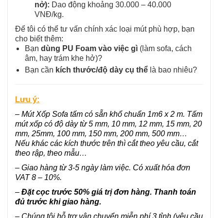
nở):
Dao động khoảng 30.000 – 40.000
VNĐ/kg.
Để tôi có thể tư vấn chính xác loại mút phù hợp, bạn
cho biết thêm:
Bạn
dùng PU Foam vào việc gì
(làm sofa, cách
âm, hay trám khe hở)?
Bạn cần
kích thước/độ dày cụ thể
là bao nhiêu?
Lưu ý:
– Mút Xốp Sofa tấm có sẵn khổ chuẩn 1m6 x 2 m. Tấm
mút xốp có độ dày từ 5 mm, 10 mm, 12 mm, 15 mm, 20
mm, 25mm, 100 mm, 150 mm, 200 mm, 500 mm…
Nếu khác các kích thước trên thì cắt theo yêu cầu, cắt
theo rập, theo mẫu…
– Giao hàng từ 3-5 ngày làm việc. Có xuất hóa đơn
VAT 8 – 10%.
–
Đặt cọc trước 50% giá trị đơn hàng. Thanh toán
đủ trước khi giao hàng.
– Chúng tôi hỗ trợ vận chuyển miễn phí 3 tỉnh (yêu cầu