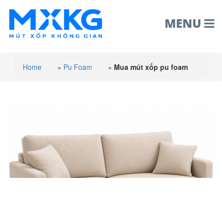
MENU
Home
»
Pu Foam
»
Mua mút xốp pu foam