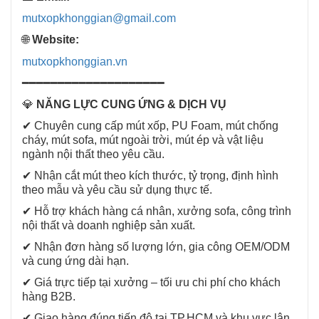
mutxopkhonggian@gmail.com
🌐
Website:
mutxopkhonggian.vn
━━━━━━━━━━━━━━━━━━━━
💎
NĂNG LỰC CUNG ỨNG & DỊCH VỤ
✔ Chuyên cung cấp mút xốp, PU Foam, mút chống
cháy, mút sofa, mút ngoài trời, mút ép và vật liệu
ngành nội thất theo yêu cầu.
✔ Nhận cắt mút theo kích thước, tỷ trọng, định hình
theo mẫu và yêu cầu sử dụng thực tế.
✔ Hỗ trợ khách hàng cá nhân, xưởng sofa, công trình
nội thất và doanh nghiệp sản xuất.
✔ Nhận đơn hàng số lượng lớn, gia công OEM/ODM
và cung ứng dài hạn.
✔ Giá trực tiếp tại xưởng – tối ưu chi phí cho khách
hàng B2B.
✔ Giao hàng đúng tiến độ tại TP.HCM và khu vực lân