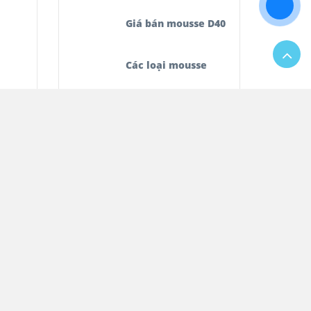
Giá bán mousse D40
Các loại mousse
Bán mousse D40
Mousse D40
159,600
đ
168,000
đ
Mousse foam
Mousse sofa
Bán mousse