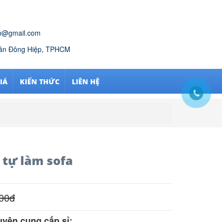
n@gmail.com
Tân Đông Hiệp, TPHCM
IÁ
KIẾN THỨC
LIÊN HỆ
tự làm sofa
00
đ
yên cung cấp sỉ: