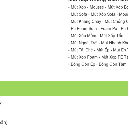
- Mút Xốp - Mousse - Mút Xốp Bọ
- Mút Sofa - Mút Xốp Sofa - Mou
- Mút Kháng Cháy - Mút Chống 
- Pu Foam Sofa - Foam Pu - P
- Mút Xốp Mềm - Mút Xốp Tấm -
- Mút Ngoài Trời - Mút Nhanh Kh
- Mút Tái Chế - Mút Ép - Mút Ép 
- Mút Xốp Foam - Mút Xốp PE T
- Bông Gòn Ép - Bông Gòn Tấm 
?
bản)