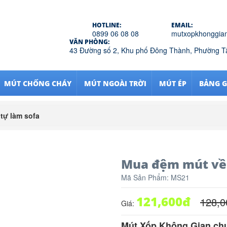
HOTLINE:
EMAIL:
0899 06 08 08
mutxopkhonggia
VĂN PHÒNG:
43 Đường số 2, Khu phố Đông Thành, Phường 
MÚT CHỐNG CHÁY
MÚT NGOÀI TRỜI
MÚT ÉP
BẢNG G
tự làm sofa
Mua đệm mút về 
Mã Sản Phẩm:
MS21
121,600
đ
128,0
Giá:
Mút Xốp Không Gian chu