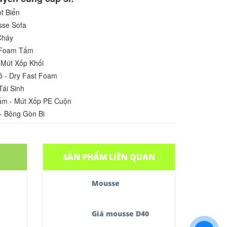
t Biển
sse Sofa
Cháy
u Foam Tấm
 Mút Xốp Khối
ô - Dry Fast Foam
Tái Sinh
ấm - Mút Xốp PE Cuộn
- Bông Gòn Bi
SẢN PHẨM LIÊN QUAN
Mousse
Giá mousse D40