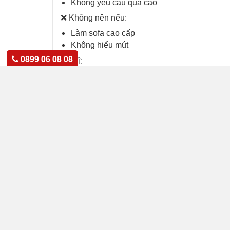
Không yêu cầu quá cao
❌ Không nên nếu:
Làm sofa cao cấp
Không hiểu mút
0899 06 08 08
👉 Vì:
Sai mút = hỏng cả ghế
🧠 2. Nguyên tắc chọn mút (cực quan trọng)
👉 NHỚ 1 CÂU:
Không bao giờ dùng 1 loại mút cho cả ghế
🔥 Cấu hình chuẩn (dễ làm nhất)
Lớp dưới:
D40 → chịu lực
Lớp giữa:
D25 → đàn hồi
Lớp trên:
D10 – D12 → tạo êm