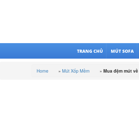
TRANG CHỦ
MÚT SOFA
Home
»
Mút Xốp Mềm
»
Mua đệm mút về 