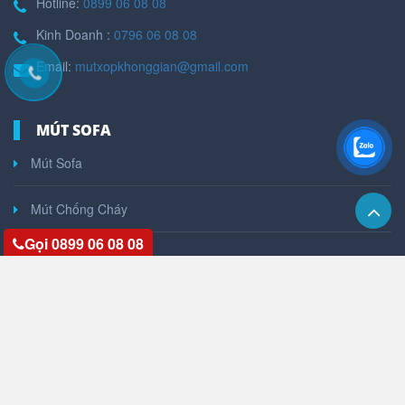
Hotline:
0899 06 08 08
Kinh Doanh :
0796 06 08 08
Email:
mutxopkhonggian@gmail.com
MÚT SOFA
Mút Sofa
Mút Chống Cháy
Gọi 0899 06 08 08
Mút Ngoài Trời
Mút Ép
Mút Cuộn