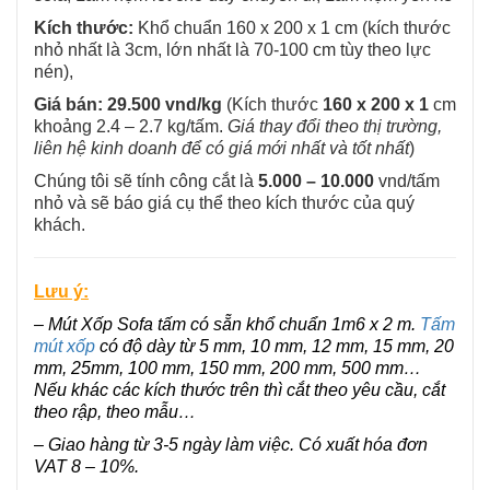
Kích thước:
Khổ chuẩn 160 x 200 x 1 cm (kích thước
nhỏ nhất là 3cm, lớn nhất là 70-100 cm tùy theo lực
nén),
Giá bán:
29.500 vnd/kg
(Kích thước
160 x 200 x 1
cm
khoảng 2.4 – 2.7 kg/tấm.
Giá thay đổi theo thị trường,
liên hệ kinh doanh để có giá mới nhất và tốt nhất
)
Chúng tôi sẽ tính công cắt là
5.000 – 10.000
vnd/tấm
nhỏ và sẽ báo giá cụ thể theo kích thước của quý
khách.
Lưu ý:
– Mút Xốp Sofa tấm có sẵn khổ chuẩn 1m6 x 2 m.
Tấm
mút xốp
có độ dày từ 5 mm, 10 mm, 12 mm, 15 mm, 20
mm, 25mm, 100 mm, 150 mm, 200 mm, 500 mm…
Nếu khác các kích thước trên thì cắt theo yêu cầu, cắt
theo rập, theo mẫu…
– Giao hàng từ 3-5 ngày làm việc. Có xuất hóa đơn
VAT 8 – 10%.