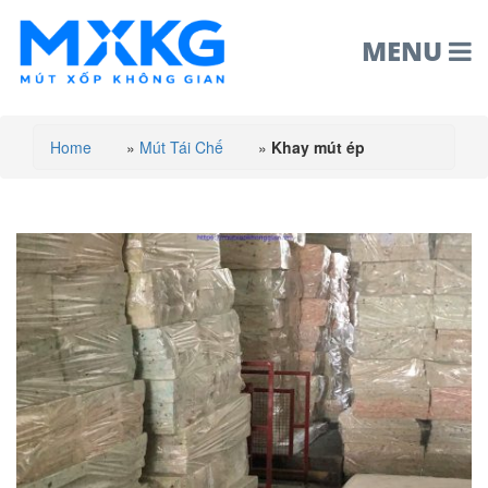
MENU
Home
»
Mút Tái Chế
»
Khay mút ép