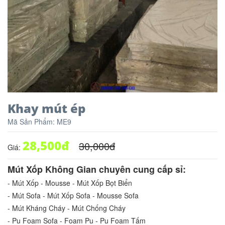
Khay mút ép
Mã Sản Phẩm:
ME9
28,500
đ
30,000
đ
Giá:
Mút Xốp Không Gian chuyên cung cấp sỉ:
- Mút Xốp - Mousse - Mút Xốp Bọt Biển
- Mút Sofa - Mút Xốp Sofa - Mousse Sofa
- Mút Kháng Cháy - Mút Chống Cháy
- Pu Foam Sofa - Foam Pu - Pu Foam Tấm