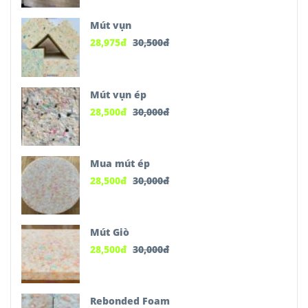
Mút vụn
28,975
đ
30,500
đ
Mút vụn ép
28,500
đ
30,000
đ
Mua mút ép
28,500
đ
30,000
đ
Mút Giò
28,500
đ
30,000
đ
Rebonded Foam