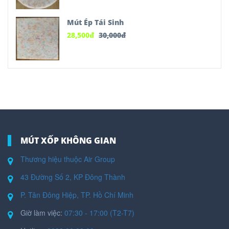
Mút Ép Tái Sinh
28,500
đ
30,000
đ
MÚT XỐP KHÔNG GIAN
Thương hiệu thuộc Air Group
43 Đường Số 2, KP Đông Thành
P. Tân Đông Hiệp, TP. Hồ Chí Minh
Giờ làm việc:
07:30 - 17:00 (T2-T7)