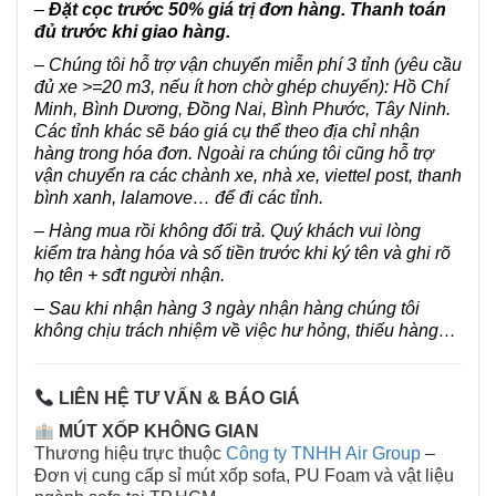
–
Đặt cọc trước 50% giá trị đơn hàng. Thanh toán
đủ trước khi giao hàng.
– Chúng tôi hỗ trợ vận chuyển miễn phí 3 tỉnh (yêu cầu
đủ xe >=20 m3, nếu ít hơn chờ ghép chuyến): Hồ Chí
Minh, Bình Dương, Đồng Nai, Bình Phước, Tây Ninh.
Các tỉnh khác sẽ báo giá cụ thể theo địa chỉ nhận
hàng trong hóa đơn. Ngoài ra chúng tôi cũng hỗ trợ
vận chuyển ra các chành xe, nhà xe, viettel post, thanh
bình xanh, lalamove… để đi các tỉnh.
– Hàng mua rồi không đổi trả. Quý khách vui lòng
kiểm tra hàng hóa và số tiền trước khi ký tên và ghi rõ
họ tên + sđt người nhận.
– Sau khi nhận hàng 3 ngày nhận hàng chúng tôi
không chịu trách nhiệm về việc hư hỏng, thiếu hàng…
LIÊN HỆ TƯ VẤN & BÁO GIÁ
MÚT XỐP KHÔNG GIAN
Thương hiệu trực thuộc
Công ty TNHH Air Group
–
Đơn vị cung cấp sỉ mút xốp sofa, PU Foam và vật liệu