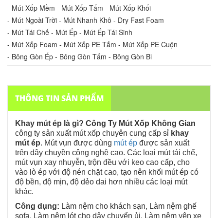
- Mút Xốp Mềm - Mút Xốp Tấm - Mút Xốp Khối
- Mút Ngoài Trời - Mút Nhanh Khô - Dry Fast Foam
- Mút Tái Chế - Mút Ép - Mút Ép Tái Sinh
- Mút Xốp Foam - Mút Xốp PE Tấm - Mút Xốp PE Cuộn
- Bông Gòn Ép - Bông Gòn Tấm - Bông Gòn Bi
THÔNG TIN SẢN PHẨM
Khay mút ép là gì? Công Ty Mút Xốp Không Gian
công ty sản xuất mút xốp chuyên cung cấp sỉ
khay
mút ép
. Mút vụn được dùng
mút ép
được sản xuất
trên dây chuyền công nghệ cao. Các loại mút tái chế,
mút vụn xay nhuyễn, trộn đều với keo cao cấp, cho
vào lò ép với độ nén chặt cao, tạo nên khối mút ép có
độ bền, độ mịn, độ dẻo dai hơn nhiều các loại mút
khác.
Công dụng:
Làm nệm cho khách sạn, Làm nệm ghế
sofa, Làm nệm lót cho dây chuyển ủi, Làm nệm yên xe