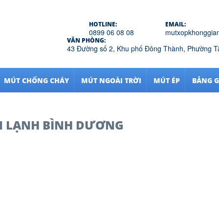
HOTLINE:
EMAIL:
0899 06 08 08
mutxopkhonggia
VĂN PHÒNG:
43 Đường số 2, Khu phố Đông Thành, Phường 
MÚT CHỐNG CHÁY
MÚT NGOÀI TRỜI
MÚT ÉP
BẢNG G
N LẠNH BÌNH DƯƠNG