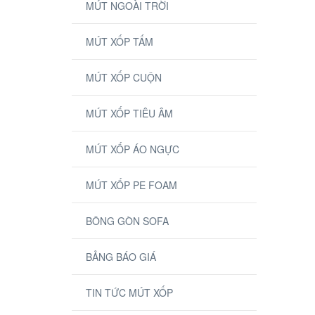
MÚT NGOÀI TRỜI
MÚT XỐP TẤM
MÚT XỐP CUỘN
MÚT XỐP TIÊU ÂM
MÚT XỐP ÁO NGỰC
MÚT XỐP PE FOAM
BÔNG GÒN SOFA
BẢNG BÁO GIÁ
TIN TỨC MÚT XỐP