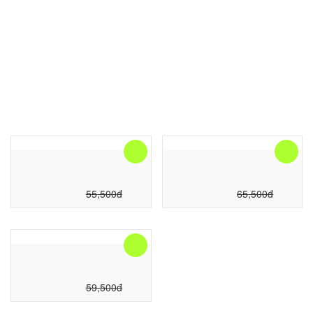
MENU
BÔNG GÒN
-5
%
-5
%
BÔNG GÒN BI
BÔNG GÒN CUỘN
52,725
đ
62,225
đ
55,500
đ
65,500
đ
-5
%
BÔNG GÒN TẤM
56,525
đ
59,500
đ