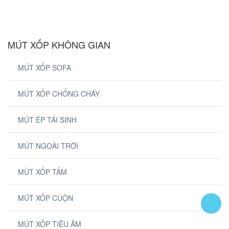
MÚT XỐP KHÔNG GIAN
MÚT XỐP SOFA
MÚT XỐP CHỐNG CHÁY
MÚT ÉP TÁI SINH
MÚT NGOÀI TRỜI
MÚT XỐP TẤM
MÚT XỐP CUỘN