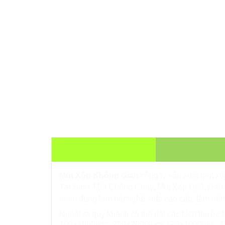
THÔNG TIN SẢN PHẨM
Mút Xốp Không Gian
công ty sản xuất mút x
Tái Sinh, Mút Chống Cháy,
Mút Xốp D60, D40
foam
dùng làm nệm ghế sofa cao cấp, làm nệm
Ngoài ra quý khách có thể đặt các kích thư