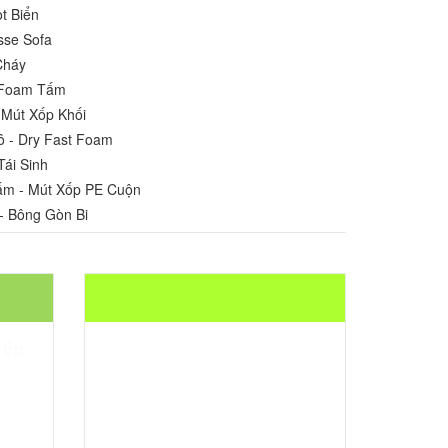
t Biển
sse Sofa
Cháy
u Foam Tấm
 Mút Xốp Khối
ô - Dry Fast Foam
Tái Sinh
ấm - Mút Xốp PE Cuộn
- Bông Gòn Bi
SẢN PHẨM LIÊN QUAN
Mousse
 Ép
u
Giá mousse D40