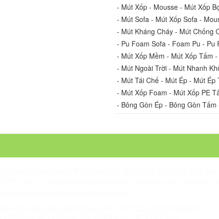
- Mút Xốp - Mousse - Mút Xốp Bọ
- Mút Sofa - Mút Xốp Sofa - Mou
- Mút Kháng Cháy - Mút Chống 
- Pu Foam Sofa - Foam Pu - P
- Mút Xốp Mềm - Mút Xốp Tấm -
- Mút Ngoài Trời - Mút Nhanh Kh
- Mút Tái Chế - Mút Ép - Mút Ép 
- Mút Xốp Foam - Mút Xốp PE T
- Bông Gòn Ép - Bông Gòn Tấm 
ốp
chuyên cung cấp sỉ Đệm mút xốp, Xốp mút, Tấm mút xốp,
Mút
, D25, D16…
hay gọi mút xốp bọt biển, mút xốp sofa, mút xốp
p
 trang trí tường, khăn lau bảng phấn…
ớc tấm Xốp mút ngoài khổ chuẩn như 170×200, 180×2000mm,