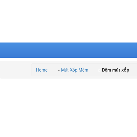
TRANG CHỦ
MÚT SOFA
Home
»
Mút Xốp Mềm
»
Đệm mút xốp