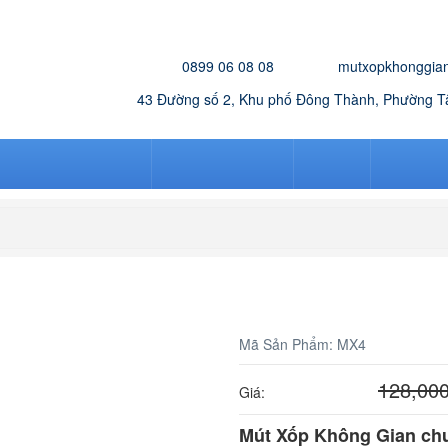
HOTLINE:
EMAIL:
0899 06 08 08
mutxopkhonggia
VĂN PHÒNG:
43 Đường số 2, Khu phố Đông Thành, Phường 
MÚT CHỐNG CHÁY
MÚT NGOÀI TRỜI
MÚT ÉP
BẢNG G
Đệm mút xốp
Mã Sản Phẩm:
MX4
121,600
đ
128,0
Giá:
Mút Xốp Không Gian chu