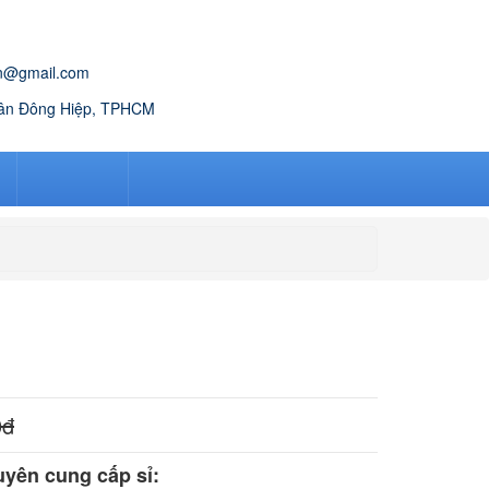
n@gmail.com
Tân Đông Hiệp, TPHCM
IÁ
KIẾN THỨC
LIÊN HỆ
00
đ
yên cung cấp sỉ: