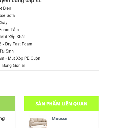
yên cung cấp sỉ:
t Biển
sse Sofa
Cháy
u Foam Tấm
 Mút Xốp Khối
ô - Dry Fast Foam
Tái Sinh
ấm - Mút Xốp PE Cuộn
- Bông Gòn Bi
SẢN PHẨM LIÊN QUAN
Mousse
ng