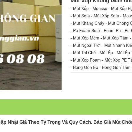
Mút Xốp Không Gian chu
- Mút Xốp - Mousse - Mút Xốp Bọ
- Mút Sofa - Mút Xốp Sofa - Mou
- Mút Kháng Cháy - Mút Chống 
- Pu Foam Sofa - Foam Pu - P
- Mút Xốp Mềm - Mút Xốp Tấm -
- Mút Ngoài Trời - Mút Nhanh Kh
- Mút Tái Chế - Mút Ép - Mút Ép 
- Mút Xốp Foam - Mút Xốp PE T
- Bông Gòn Ép - Bông Gòn Tấm 
Cập Nhật Giá Theo Tỷ Trọng Và Quy Cách.
Báo Giá Mút Chố