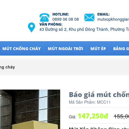
HOTLINE:
EMAIL:
0899 06 08 08
mutxopkhonggia
VĂN PHÒNG:
43 Đường số 2, Khu phố Đông Thành, Phường 
MÚT CHỐNG CHÁY
MÚT NGOÀI TRỜI
MÚT ÉP
BẢNG G
ng cháy
Báo giá mút chố
Mã Sản Phẩm:
MCC11
147,250
đ
155,0
Giá: