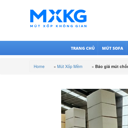
TRANG CHỦ
MÚT SOFA
Home
»
Mút Xốp Mềm
»
Báo giá mút chố