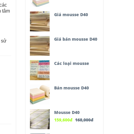
 các
n tâm
Giá mousse D40
Giá bán mousse D40
 sử
Các loại mousse
Bán mousse D40
Mousse D40
159,600
đ
168,000
đ