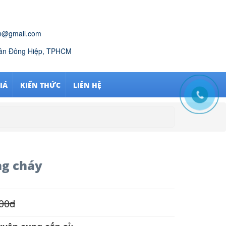
n@gmail.com
Tân Đông Hiệp, TPHCM
IÁ
KIẾN THỨC
LIÊN HỆ
ng cháy
00
đ