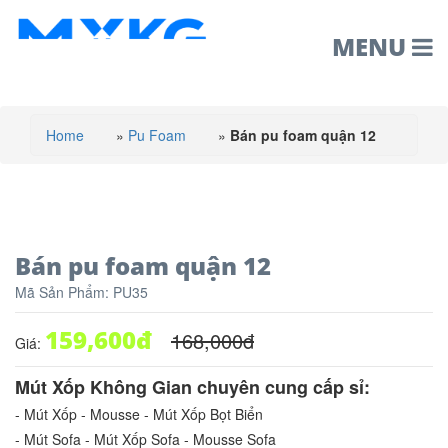
MENU
Home
»
Pu Foam
»
Bán pu foam quận 12
Bán pu foam quận 12
Mã Sản Phẩm:
PU35
159,600
đ
168,000
đ
Giá:
Mút Xốp Không Gian chuyên cung cấp sỉ:
- Mút Xốp - Mousse - Mút Xốp Bọt Biển
- Mút Sofa - Mút Xốp Sofa - Mousse Sofa