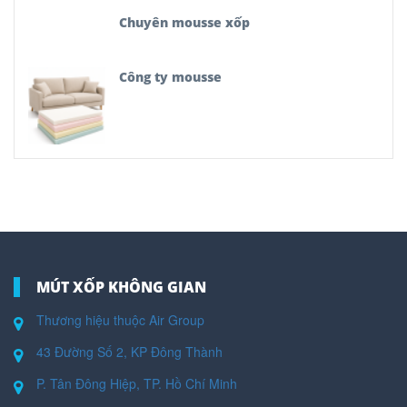
Chuyên mousse xốp
Công ty mousse
MÚT XỐP KHÔNG GIAN
Thương hiệu thuộc Air Group
43 Đường Số 2, KP Đông Thành
P. Tân Đông Hiệp, TP. Hồ Chí Minh