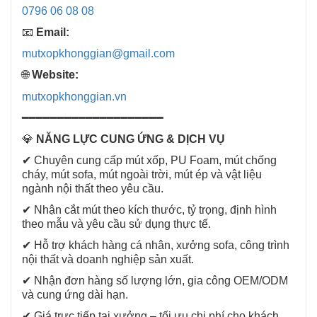
0796 06 08 08
📧
Email:
mutxopkhonggian@gmail.com
🌐
Website:
mutxopkhonggian.vn
━━━━━━━━━━━━━━━━━━━━
💎
NĂNG LỰC CUNG ỨNG & DỊCH VỤ
✔ Chuyên cung cấp mút xốp, PU Foam, mút chống
cháy, mút sofa, mút ngoài trời, mút ép và vật liệu
ngành nội thất theo yêu cầu.
✔ Nhận cắt mút theo kích thước, tỷ trọng, định hình
theo mẫu và yêu cầu sử dụng thực tế.
✔ Hỗ trợ khách hàng cá nhân, xưởng sofa, công trình
nội thất và doanh nghiệp sản xuất.
✔ Nhận đơn hàng số lượng lớn, gia công OEM/ODM
và cung ứng dài hạn.
✔ Giá trực tiếp tại xưởng – tối ưu chi phí cho khách