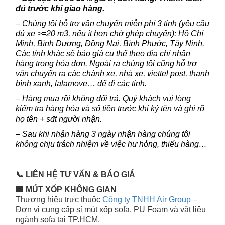
đủ trước khi giao hàng.
– Chúng tôi hỗ trợ vận chuyển miễn phí 3 tỉnh (yêu cầu
đủ xe >=20 m3, nếu ít hơn chờ ghép chuyến): Hồ Chí
Minh, Bình Dương, Đồng Nai, Bình Phước, Tây Ninh.
Các tỉnh khác sẽ báo giá cụ thể theo địa chỉ nhận
hàng trong hóa đơn. Ngoài ra chúng tôi cũng hỗ trợ
vận chuyển ra các chành xe, nhà xe, viettel post, thanh
bình xanh, lalamove… để đi các tỉnh.
– Hàng mua rồi không đổi trả. Quý khách vui lòng
kiểm tra hàng hóa và số tiền trước khi ký tên và ghi rõ
họ tên + sđt người nhận.
– Sau khi nhận hàng 3 ngày nhận hàng chúng tôi
không chịu trách nhiệm về việc hư hỏng, thiếu hàng…
📞 LIÊN HỆ TƯ VẤN & BÁO GIÁ
🏢
MÚT XỐP KHÔNG GIAN
Thương hiệu trực thuộc
Công ty TNHH Air Group
–
Đơn vị cung cấp sỉ mút xốp sofa, PU Foam và vật liệu
ngành sofa tại TP.HCM.