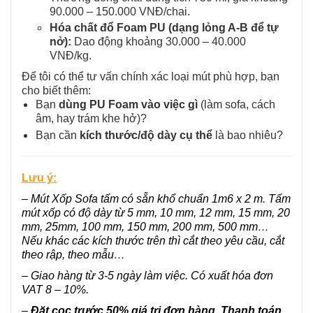
90.000 – 150.000 VNĐ/chai.
Hóa chất đổ Foam PU (dạng lỏng A-B để tự
nở):
Dao động khoảng 30.000 – 40.000
VNĐ/kg.
Để tôi có thể tư vấn chính xác loại mút phù hợp, bạn
cho biết thêm:
Bạn
dùng PU Foam vào việc gì
(làm sofa, cách
âm, hay trám khe hở)?
Bạn cần
kích thước/độ dày cụ thể
là bao nhiêu?
Lưu ý:
– Mút Xốp Sofa tấm có sẵn khổ chuẩn 1m6 x 2 m. Tấm
mút xốp có độ dày từ 5 mm, 10 mm, 12 mm, 15 mm, 20
mm, 25mm, 100 mm, 150 mm, 200 mm, 500 mm…
Nếu khác các kích thước trên thì cắt theo yêu cầu, cắt
theo rập, theo mẫu…
– Giao hàng từ 3-5 ngày làm việc. Có xuất hóa đơn
VAT 8 – 10%.
–
Đặt cọc trước 50% giá trị đơn hàng. Thanh toán