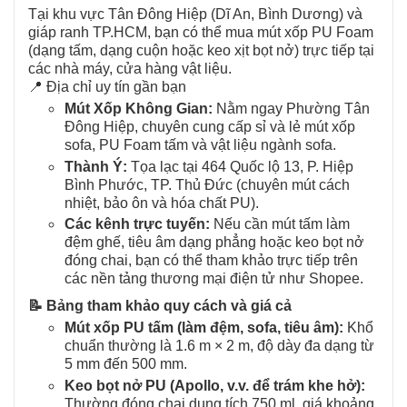
Tại khu vực Tân Đông Hiệp (Dĩ An, Bình Dương) và
giáp ranh TP.HCM, bạn có thể mua mút xốp PU Foam
(dạng tấm, dạng cuộn hoặc keo xịt bọt nở) trực tiếp tại
các nhà máy, cửa hàng vật liệu.
📍 Địa chỉ uy tín gần bạn
Mút Xốp Không Gian:
Nằm ngay Phường Tân
Đông Hiệp, chuyên cung cấp sỉ và lẻ mút xốp
sofa, PU Foam tấm và vật liệu ngành sofa.
Thành Ý:
Tọa lạc tại 464 Quốc lộ 13, P. Hiệp
Bình Phước, TP. Thủ Đức (chuyên mút cách
nhiệt, bảo ôn và hóa chất PU).
Các kênh trực tuyến:
Nếu cần mút tấm làm
đệm ghế, tiêu âm dạng phẳng hoặc keo bọt nở
đóng chai, bạn có thể tham khảo trực tiếp trên
các nền tảng thương mại điện tử như Shopee
.
📝 Bảng tham khảo quy cách và giá cả
Mút xốp PU tấm (làm đệm, sofa, tiêu âm):
Khổ
chuẩn thường là 1.6 m × 2 m, độ dày đa dạng từ
5 mm đến 500 mm.
Keo bọt nở PU (Apollo, v.v. để trám khe hở):
Thường đóng chai dung tích 750 ml, giá khoảng