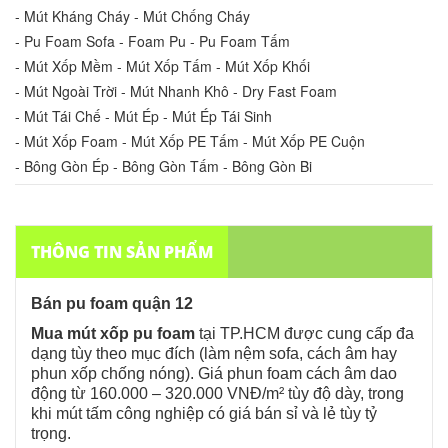
- Mút Kháng Cháy - Mút Chống Cháy
- Pu Foam Sofa - Foam Pu - Pu Foam Tấm
- Mút Xốp Mềm - Mút Xốp Tấm - Mút Xốp Khối
- Mút Ngoài Trời - Mút Nhanh Khô - Dry Fast Foam
- Mút Tái Chế - Mút Ép - Mút Ép Tái Sinh
- Mút Xốp Foam - Mút Xốp PE Tấm - Mút Xốp PE Cuộn
- Bông Gòn Ép - Bông Gòn Tấm - Bông Gòn Bi
THÔNG TIN SẢN PHẨM
Bán pu foam quận 12
Mua mút xốp pu foam
tại TP.HCM được cung cấp đa
dạng tùy theo mục đích (làm nệm sofa, cách âm hay
phun xốp chống nóng).
Giá phun foam cách âm dao
động từ 160.000 – 320.000 VNĐ/m² tùy độ dày
, trong
khi mút tấm công nghiệp có giá bán sỉ và lẻ tùy tỷ
trọng.