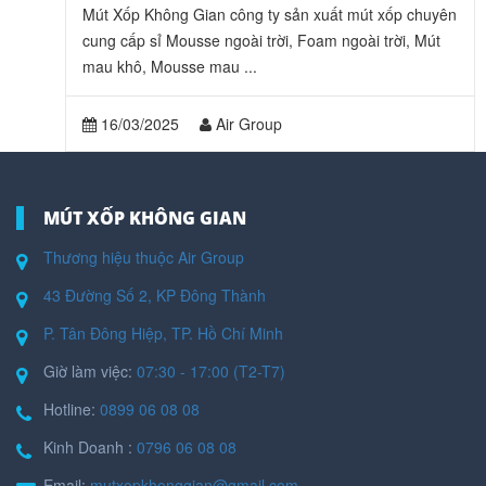
Mút Xốp Không Gian công ty sản xuất mút xốp chuyên
cung cấp sỉ Mousse ngoài trời, Foam ngoài trời, Mút
mau khô, Mousse mau ...
16/03/2025
Air Group
MÚT XỐP KHÔNG GIAN
Thương hiệu thuộc Air Group
43 Đường Số 2, KP Đông Thành
P. Tân Đông Hiệp, TP. Hồ Chí Minh
Giờ làm việc:
07:30 - 17:00 (T2-T7)
Hotline:
0899 06 08 08
Kinh Doanh :
0796 06 08 08
Email:
mutxopkhonggian@gmail.com