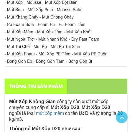
- Mút Xốp - Mousse - Mút Xốp Bọt Biển
- Mút Sofa - Mút Xốp Sofa - Mousse Sofa
- Mút Kháng Cháy - Mút Chống Cháy
- Pu Foam Sofa - Foam Pu - Pu Foam Tấm
- Mút Xốp Mềm - Mút Xốp Tấm - Mút Xốp Khối
- Mút Ngoài Trời - Mút Nhanh Khô - Dry Fast Foam
- Mút Tái Chế - Mút Ép - Mút Ép Tái Sinh
- Mút Xốp Foam - Mút Xốp PE Tấm - Mút Xốp PE Cuộn
- Bông Gòn Ép - Bông Gòn Tấm - Bông Gòn Bi
THÔNG TIN SẢN PHẨM
Mút Xốp Không Gian
công ty sản xuất mút xốp
chuyên
cung cấp sỉ
Mút Xốp D20. Mút Xốp D20
nghĩa là loại
mút xốp mềm
có tên là:
D
và tỷ trọng là
20
kg/m3.
Thông số Mút Xốp D20 như sau: