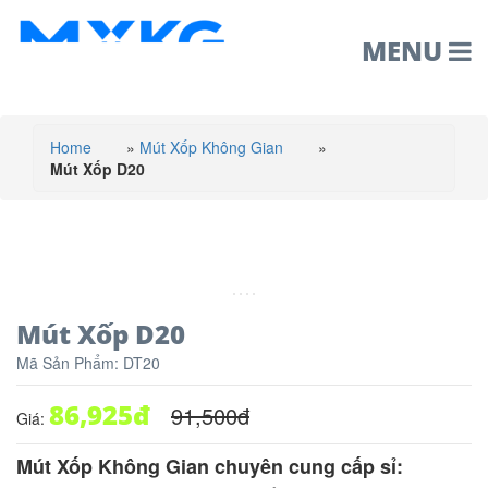
MENU
Home
»
Mút Xốp Không Gian
»
Mút Xốp D20
Mút Xốp D20
Mã Sản Phẩm:
DT20
86,925
đ
91,500
đ
Giá:
Mút Xốp Không Gian chuyên cung cấp sỉ: