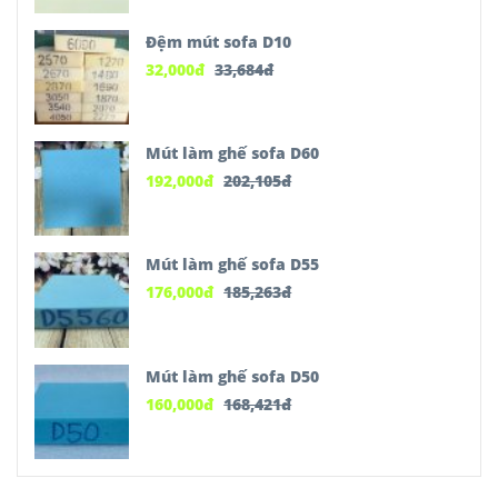
Đệm mút sofa D10
32,000
đ
33,684
đ
Mút làm ghế sofa D60
192,000
đ
202,105
đ
Mút làm ghế sofa D55
176,000
đ
185,263
đ
Mút làm ghế sofa D50
160,000
đ
168,421
đ