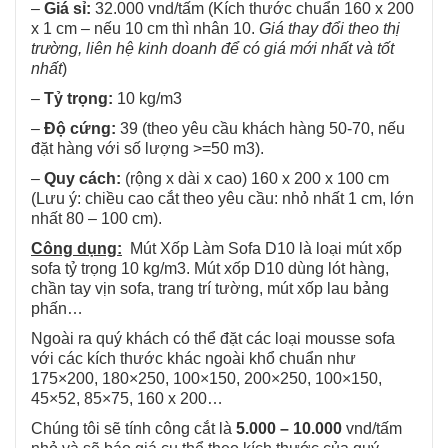
–
Giá sỉ:
32.000 vnd/tấm (Kích thước chuẩn 160 x 200
x 1 cm – nếu 10 cm thì nhân 10.
Giá thay đổi theo thị
trường, liên hệ kinh doanh để có giá mới nhất và tốt
nhất
)
–
Tỷ trọng:
10 kg/m3
–
Độ cứng:
39 (theo yêu cầu khách hàng 50-70, nếu
đặt hàng với số lượng >=50 m3).
–
Quy cách:
(rộng x dài x cao) 160 x 200 x 100 cm
(Lưu ý: chiều cao cắt theo yêu cầu: nhỏ nhất 1 cm, lớn
nhất 80 – 100 cm).
Công dụng:
Mút Xốp Làm Sofa D10 là loại mút xốp
sofa tỷ trọng 10 kg/m3. Mút xốp D10 dùng lót hàng,
chần tay vịn sofa, trang trí tường, mút xốp lau bảng
phấn…
Ngoài ra quý khách có thể đặt các loại mousse sofa
với các kích thước khác ngoài khổ chuẩn như
175×200, 180×250, 100×150, 200×250, 100×150,
45×52, 85×75, 160 x 200…
Chúng tôi sẽ tính công cắt là
5.000 – 10.000
vnd/tấm