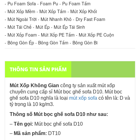
- Pu Foam Sofa - Foam Pu - Pu Foam Tấm
- Mút Xốp Mềm - Mút Xốp Tấm - Mút Xốp Khối
- Mút Ngoài Trời - Mút Nhanh Khô - Dry Fast Foam
- Mút Tái Chế - Mút Ép - Mút Ép Tái Sinh
- Mút Xốp Foam - Mút Xốp PE Tấm - Mút Xốp PE Cuộn
- Bông Gòn Ép - Bông Gòn Tấm - Bông Gòn Bi
THÔNG TIN SẢN PHẨM
Mút Xốp Không Gian
công ty sản xuất mút xốp
chuyên cung cấp sỉ
Mút bọc ghế sofa D10
.
Mút bọc
ghế sofa D10
nghĩa là loại
mút xốp sofa
có tên là: D và
tỷ trọng là 10 kg/m3.
Thông số
Mút bọc ghế sofa D10
như sau:
–
Tên gọi:
Mút bọc ghế sofa D10
–
Mã sản phẩm:
DT10