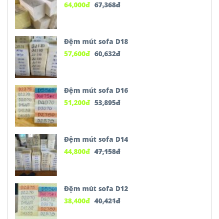
64,000
đ
67,368
đ
Đệm mút sofa D18
57,600
đ
60,632
đ
Đệm mút sofa D16
51,200
đ
53,895
đ
Đệm mút sofa D14
44,800
đ
47,158
đ
Đệm mút sofa D12
38,400
đ
40,421
đ