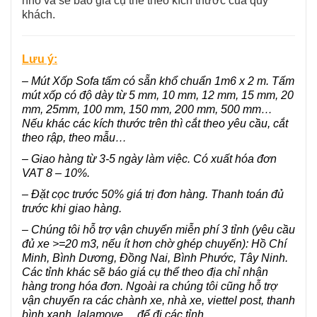
nhỏ và sẽ báo giá cụ thể theo kích thước của quý
khách.
Lưu ý:
– Mút Xốp Sofa tấm có sẵn khổ chuẩn 1m6 x 2 m. Tấm
mút xốp có độ dày từ 5 mm, 10 mm, 12 mm, 15 mm, 20
mm, 25mm, 100 mm, 150 mm, 200 mm, 500 mm…
Nếu khác các kích thước trên thì cắt theo yêu cầu, cắt
theo rập, theo mẫu…
– Giao hàng từ 3-5 ngày làm việc. Có xuất hóa đơn
VAT 8 – 10%.
– Đặt cọc trước 50% giá trị đơn hàng. Thanh toán đủ
trước khi giao hàng.
– Chúng tôi hỗ trợ vận chuyển miễn phí 3 tỉnh (yêu cầu
đủ xe >=20 m3, nếu ít hơn chờ ghép chuyến): Hồ Chí
Minh, Bình Dương, Đồng Nai, Bình Phước, Tây Ninh.
Các tỉnh khác sẽ báo giá cụ thể theo địa chỉ nhận
hàng trong hóa đơn. Ngoài ra chúng tôi cũng hỗ trợ
vận chuyển ra các chành xe, nhà xe, viettel post, thanh
bình xanh, lalamove… để đi các tỉnh.