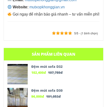
Website:
mutxopkhonggian.vn
Gọi ngay để nhận báo giá nhanh – tư vấn miễn phí!
5/5 - (1 bình chọn)
SẢN PHẨM LIÊN QUAN
Đệm mút sofa D32
102,400
đ
107,789
đ
Đệm mút sofa D30
96,000
đ
101,053
đ