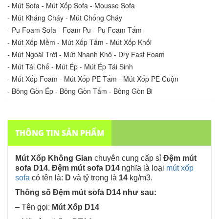
- Mút Sofa - Mút Xốp Sofa - Mousse Sofa
- Mút Kháng Cháy - Mút Chống Cháy
- Pu Foam Sofa - Foam Pu - Pu Foam Tấm
- Mút Xốp Mềm - Mút Xốp Tấm - Mút Xốp Khối
- Mút Ngoài Trời - Mút Nhanh Khô - Dry Fast Foam
- Mút Tái Chế - Mút Ép - Mút Ép Tái Sinh
- Mút Xốp Foam - Mút Xốp PE Tấm - Mút Xốp PE Cuộn
- Bông Gòn Ép - Bông Gòn Tấm - Bông Gòn Bi
THÔNG TIN SẢN PHẨM
Mút Xốp Không Gian
chuyên
cung cấp sỉ
Đệm mút
sofa D14
. Đệm
mút sofa D14
nghĩa là loại
mút xốp
sofa
có tên là:
D
và tỷ trọng là
14
kg/m3.
Thông số
Đệm mút sofa D14
như sau:
– Tên gọi:
Mút Xốp D14