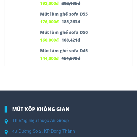
192,000
đ
202,105
đ
Mút làm ghế sofa D55
176,000
đ
185,263
đ
Mút làm ghế sofa D50
160,000
đ
168,421
đ
Mút làm ghế sofa D45
144,000
đ
151,579
đ
MÚT XỐP KHÔNG GIAN
Thương hiệu thuộc Air Group
43 Đường Số 2, KP Đông Thành