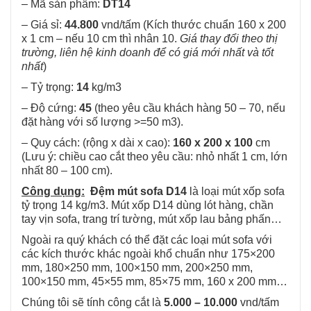
– Mã sản phẩm:
DT14
– Giá sỉ:
44.800
vnd/tấm (Kích thước chuẩn 160 x 200
x 1 cm – nếu 10 cm thì nhân 10.
Giá thay đổi theo thị
trường, liên hệ kinh doanh để có giá mới nhất và tốt
nhất
)
– Tỷ trọng:
14
kg/m3
– Độ cứng:
45
(theo yêu cầu khách hàng 50 – 70, nếu
đặt hàng với số lượng >=50 m3).
– Quy cách: (rộng x dài x cao):
160 x 200 x 100
cm
(Lưu ý: chiều cao cắt theo yêu cầu: nhỏ nhất 1 cm, lớn
nhất 80 – 100 cm).
Công dụng:
Đệm mút sofa D14
là loại mút xốp sofa
tỷ trọng 14 kg/m3. Mút xốp D14 dùng lót hàng, chần
tay vịn sofa, trang trí tường, mút xốp lau bảng phấn…
Ngoài ra quý khách có thể đặt các loại mút sofa với
các kích thước khác ngoài khổ chuẩn như 175×200
mm, 180×250 mm, 100×150 mm, 200×250 mm,
100×150 mm, 45×55 mm, 85×75 mm, 160 x 200 mm…
Chúng tôi sẽ tính công cắt là
5.000 – 10.000
vnd/tấm