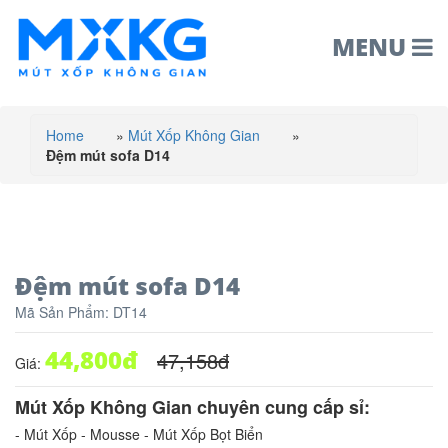
MENU
Home
»
Mút Xốp Không Gian
»
Đệm mút sofa D14
Đệm mút sofa D14
Mã Sản Phẩm:
DT14
44,800
đ
47,158
đ
Giá:
Mút Xốp Không Gian chuyên cung cấp sỉ:
- Mút Xốp - Mousse - Mút Xốp Bọt Biển