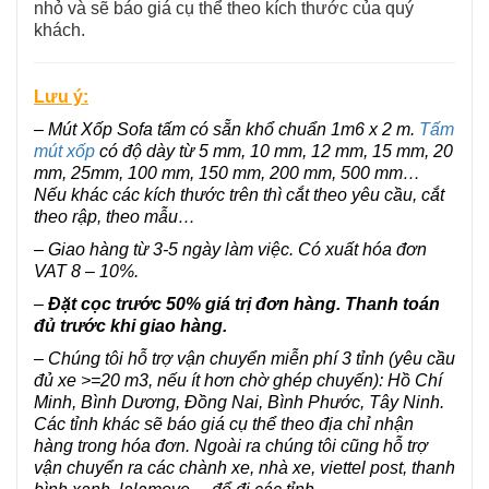
nhỏ và sẽ báo giá cụ thể theo kích thước của quý
khách.
Lưu ý:
– Mút Xốp Sofa tấm có sẵn khổ chuẩn 1m6 x 2 m.
Tấm
mút xốp
có độ dày từ 5 mm, 10 mm, 12 mm, 15 mm, 20
mm, 25mm, 100 mm, 150 mm, 200 mm, 500 mm…
Nếu khác các kích thước trên thì cắt theo yêu cầu, cắt
theo rập, theo mẫu…
– Giao hàng từ 3-5 ngày làm việc. Có xuất hóa đơn
VAT 8 – 10%.
–
Đặt cọc trước 50% giá trị đơn hàng. Thanh toán
đủ trước khi giao hàng.
– Chúng tôi hỗ trợ vận chuyển miễn phí 3 tỉnh (yêu cầu
đủ xe >=20 m3, nếu ít hơn chờ ghép chuyến): Hồ Chí
Minh, Bình Dương, Đồng Nai, Bình Phước, Tây Ninh.
Các tỉnh khác sẽ báo giá cụ thể theo địa chỉ nhận
hàng trong hóa đơn. Ngoài ra chúng tôi cũng hỗ trợ
vận chuyển ra các chành xe, nhà xe, viettel post, thanh