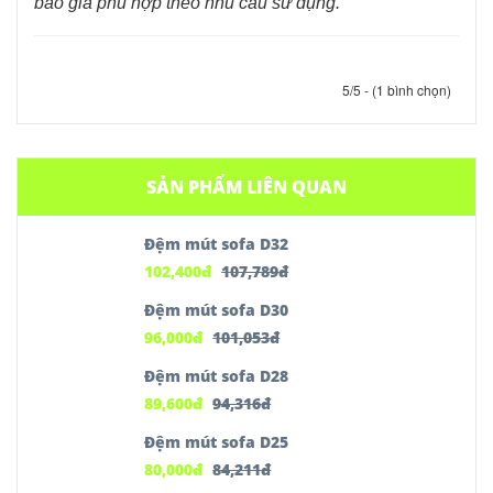
báo giá phù hợp theo nhu cầu sử dụng.
5/5 - (1 bình chọn)
SẢN PHẨM LIÊN QUAN
Đệm mút sofa D32
102,400
đ
107,789
đ
Đệm mút sofa D30
96,000
đ
101,053
đ
Đệm mút sofa D28
89,600
đ
94,316
đ
Đệm mút sofa D25
80,000
đ
84,211
đ