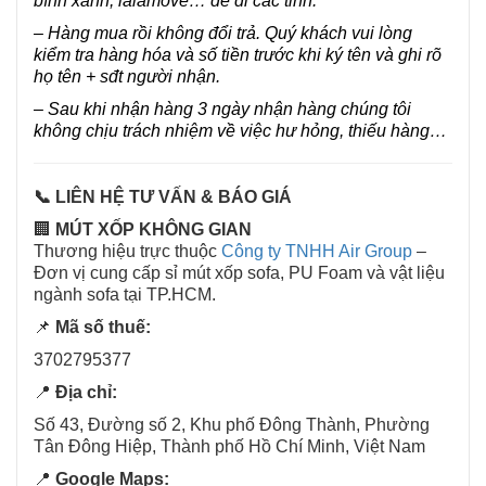
bình xanh, lalamove… để đi các tỉnh.
– Hàng mua rồi không đổi trả. Quý khách vui lòng
kiểm tra hàng hóa và số tiền trước khi ký tên và ghi rõ
họ tên + sđt người nhận.
– Sau khi nhận hàng 3 ngày nhận hàng chúng tôi
không chịu trách nhiệm về việc hư hỏng, thiếu hàng…
📞 LIÊN HỆ TƯ VẤN & BÁO GIÁ
🏢
MÚT XỐP KHÔNG GIAN
Thương hiệu trực thuộc
Công ty TNHH Air Group
–
Đơn vị cung cấp sỉ mút xốp sofa, PU Foam và vật liệu
ngành sofa tại TP.HCM.
📌
Mã số thuế:
3702795377
📍
Địa chỉ:
Số 43, Đường số 2, Khu phố Đông Thành, Phường
Tân Đông Hiệp, Thành phố Hồ Chí Minh, Việt Nam
📍
Google Maps: